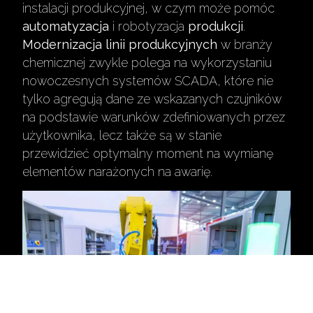
instalacji produkcyjnej, w czym może pomóc
automatyzacja
i robotyzacja
produkcji
.
Modernizacja linii produkcyjnych
w branży
chemicznej zwykle polega na wykorzystaniu
nowoczesnych systemów SCADA, które nie
tylko agregują dane ze wskazanych czujników
na podstawie warunków zdefiniowanych przez
użytkownika, lecz także są w stanie
przewidzieć optymalny moment na wymianę
elementów narażonych na awarię.